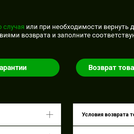
о случая
или при необходимости вернуть 
овиями возврата и заполните соответству
гарантии
Возврат тов
антии
Условия 
надлеж
Условия возврата 
ртизы
Как у