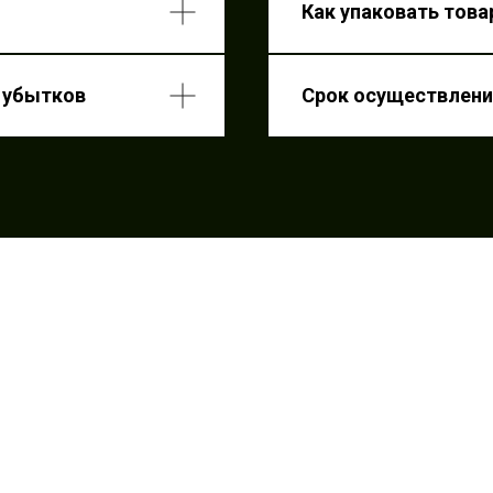
Как упаковать това
е
Срок осуще
ков
е убытков
Срок осуществлени