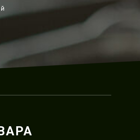
ый
ВАРА