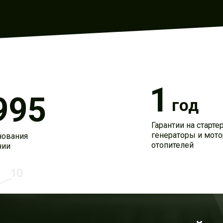
1
995
год
Гарантии на старте
генераторы и мот
нования
отопителей
нии