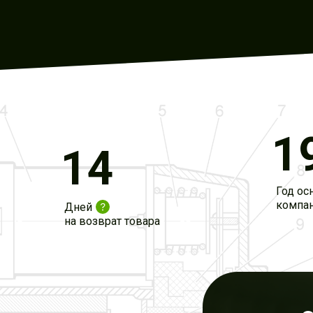
1
14
Год ос
компа
Дней
на возврат товара